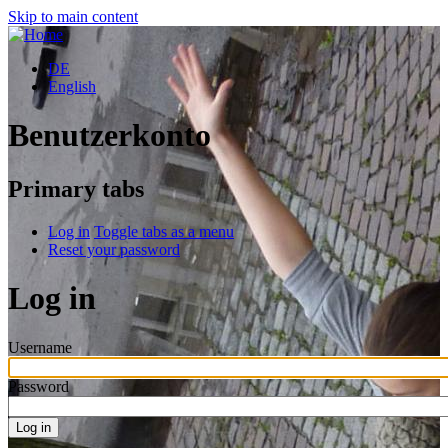
Skip to main content
DE
English
Benutzerkonto
Primary tabs
Log in
Toggle tabs as a menu
Reset your password
Log in
Username
Password