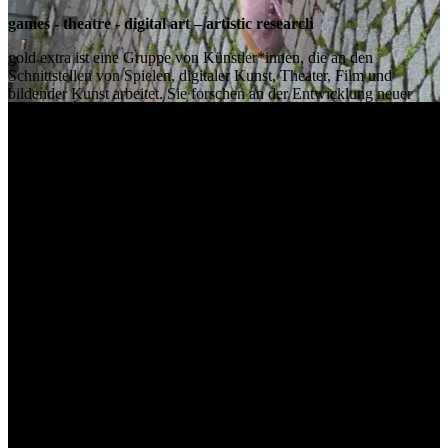
games - theatre - digital art – artistic research
gold extra ist eine Gruppe von Künstler*innen, die an den
Schnittstellen von Spielen, digitaler Kunst, Theater, Film und
bildender Kunst arbeitet. Sie forschen an der Entwicklung neuer
Formate, z.B. im Bereich dokumentarischer Computerspiele und
Robotertheater und beschäftigen sich mit Spielen als
Kommunikationsplattformen für gesellschaftspolitische Themen.
Die Idee schafft das Format - für die künstlerische Arbeit von gold
extra ist die konstante Forschung nach innovativen künstlerischen
Ausdrucksformen eine zentrale Aufgabe.
what and who.
games - theatre - digital art – artistic research
gold extra is a group of artists creating artworks in and in between
games, digital art, theatre and visual arts. They are exploring new
formats, e.g. in the field of documentary computer games and robot
theatre, and are experimenting with games as communication
platforms for social and political issues. The idea creates the format -
constant research into innovative artistic approaches is a central task
for gold extra's artistic work.