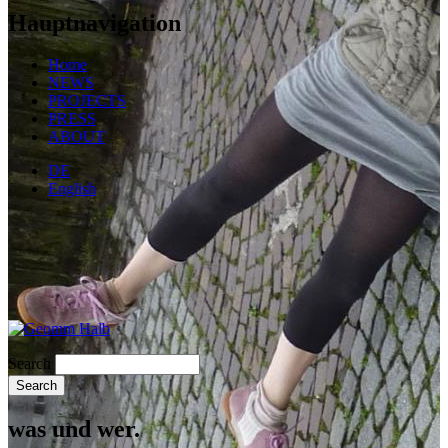
Hauptnavigation
Home
NEWS
PROJECTS
PRESS
ABOUT
DE
English
Search
was und wer.