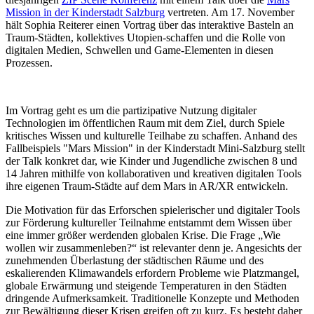
Mission in der Kinderstadt Salzburg
vertreten. Am 17. November
hält Sophia Reiterer einen Vortrag über das interaktive Basteln an
Traum-Städten, kollektives Utopien-schaffen und die Rolle von
digitalen Medien, Schwellen und Game-Elementen in diesen
Prozessen.
Im Vortrag geht es um die partizipative Nutzung digitaler
Technologien im öffentlichen Raum mit dem Ziel, durch Spiele
kritisches Wissen und kulturelle Teilhabe zu schaffen. Anhand des
Fallbeispiels "Mars Mission" in der Kinderstadt Mini-Salzburg stellt
der Talk konkret dar, wie Kinder und Jugendliche zwischen 8 und
14 Jahren mithilfe von kollaborativen und kreativen digitalen Tools
ihre eigenen Traum-Städte auf dem Mars in AR/XR entwickeln.
Die Motivation für das Erforschen spielerischer und digitaler Tools
zur Förderung kultureller Teilnahme entstammt dem Wissen über
eine immer größer werdenden globalen Krise. Die Frage „Wie
wollen wir zusammenleben?“ ist relevanter denn je. Angesichts der
zunehmenden Überlastung der städtischen Räume und des
eskalierenden Klimawandels erfordern Probleme wie Platzmangel,
globale Erwärmung und steigende Temperaturen in den Städten
dringende Aufmerksamkeit. Traditionelle Konzepte und Methoden
zur Bewältigung dieser Krisen greifen oft zu kurz. Es besteht daher