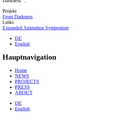
Darkness" .
Projekt
From Darkness
Links
Expanded Animation Symposium
DE
English
Hauptnavigation
Home
NEWS
PROJECTS
PRESS
ABOUT
DE
English