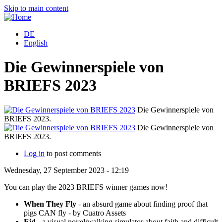
Skip to main content
DE
English
Die Gewinnerspiele von
BRIEFS 2023
Die Gewinnerspiele von
BRIEFS 2023.
B
Die Gewinnerspiele von
BRIEFS 2023.
B
Log in
to post comments
Wednesday, 27 September 2023 - 12:19
You can play the 2023 BRIEFS winner games now!
When They Fly
- an absurd game about finding proof that
pigs CAN fly - by Cuatro Assets
Eid
- a visual novel/walking simulator about faith and difficult