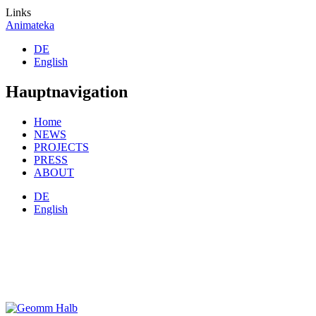
Links
Animateka
DE
English
Hauptnavigation
Home
NEWS
PROJECTS
PRESS
ABOUT
DE
English