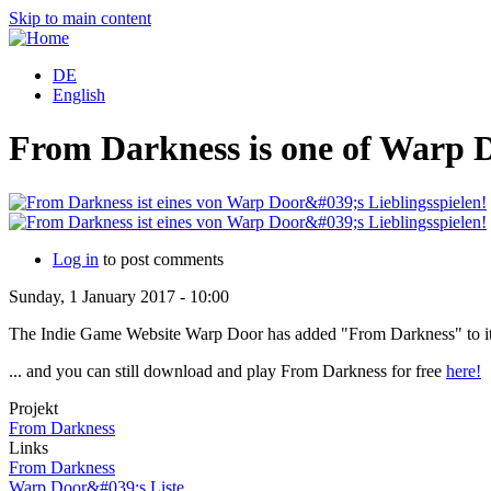
Skip to main content
DE
English
From Darkness is one of Warp D
Log in
to post comments
Sunday, 1 January 2017 - 10:00
The Indie Game Website Warp Door has added "From Darkness" to its l
... and you can still download and play From Darkness for free
here!
Projekt
From Darkness
Links
From Darkness
Warp Door&#039;s Liste