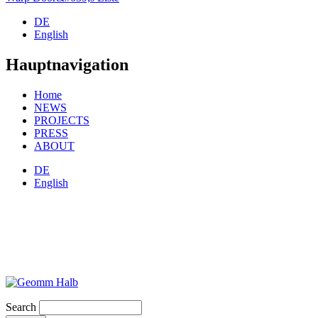
DE
English
Hauptnavigation
Home
NEWS
PROJECTS
PRESS
ABOUT
DE
English
Search