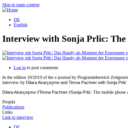
Skip to main content
DE
English
Interview with Sonja Prlic: The 
Log in
to post comments
In the edition 10/2019 of the e-journal by Programmbereich Zeitgen
interview by
Dilara Akarçeşme and Timna Pachner with Sonja Prlić 
The mobile phone as
Dilara Akarçeşme //Timna Pachner //Sonja Prlić:
Projekt
Publications
Links
Link to interview
DE