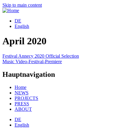
Skip to main content
DE
English
April 2020
Festival Annecy 2020 Official Selection
Music Video-Festival-Premiere
Hauptnavigation
Home
NEWS
PROJECTS
PRESS
ABOUT
DE
English