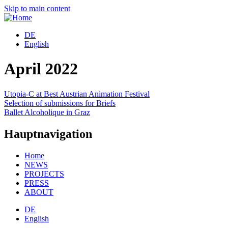
Skip to main content
DE
English
April 2022
Utopia-C at Best Austrian Animation Festival
Selection of submissions for Briefs
Ballet Alcoholique in Graz
Hauptnavigation
Home
NEWS
PROJECTS
PRESS
ABOUT
DE
English