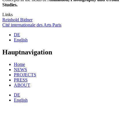
Studies.
Links
Reinhold Bidner
Cité internationale des Arts Paris
DE
English
Hauptnavigation
Home
NEWS
PROJECTS
PRESS
ABOUT
DE
English