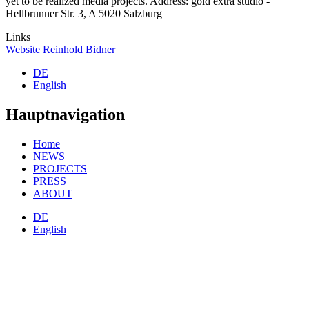
yet to be realized media projects. Address: gold extra studio -
Hellbrunner Str. 3, A 5020 Salzburg
Links
Website Reinhold Bidner
DE
English
Hauptnavigation
Home
NEWS
PROJECTS
PRESS
ABOUT
DE
English