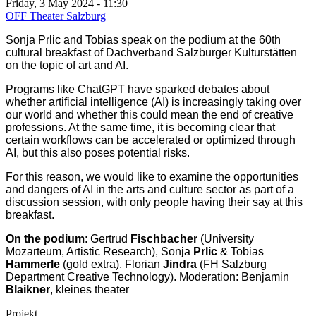
Friday, 3 May 2024 - 11:30
OFF Theater Salzburg
Sonja Prlic and Tobias speak on the podium at the 60th
cultural breakfast of Dachverband Salzburger Kulturstätten
on the topic of art and AI.
Programs like ChatGPT have sparked debates about
whether artificial intelligence (AI) is increasingly taking over
our world and whether this could mean the end of creative
professions. At the same time, it is becoming clear that
certain workflows can be accelerated or optimized through
AI, but this also poses potential risks.
For this reason, we would like to examine the opportunities
and dangers of AI in the arts and culture sector as part of a
discussion session, with only people having their say at this
breakfast.
On the podium
: Gertrud
Fischbacher
(University
Mozarteum, Artistic Research), Sonja
Prlic
& Tobias
Hammerle
(gold extra), Florian
Jindra
(FH Salzburg
Department Creative Technology).
Moderation: Benjamin
Blaikner
, kleines theater
Projekt