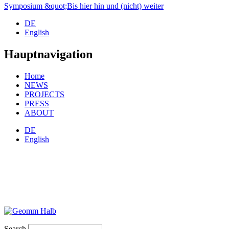
Symposium &quot;Bis hier hin und (nicht) weiter
DE
English
Hauptnavigation
Home
NEWS
PROJECTS
PRESS
ABOUT
DE
English
Search