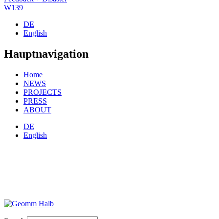
W139
DE
English
Hauptnavigation
Home
NEWS
PROJECTS
PRESS
ABOUT
DE
English