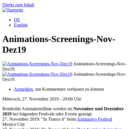
Direkt zum Inhalt
DE
English
Animations-Screenings-Nov-
Dez19
Animations-Screenings-Nov-
Dez19.
D
Animations-Screenings-Nov-
Dez19.
D
Anmelden
, um Kommentare verfassen zu können
Mittwoch, 27. November 2019 - 20:00 Uhr
Reinholds Animationsfilme werden im
November und Dezember
2019
bei folgenden Festivals oder Events gezeigt:
27. November 2019: "In Trance it" beim
Animasivo Festival
Mexico City