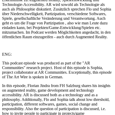
Technologie-Accessibility. AR wird sowohl als Technologie als
auch als Philosophie diskutiert. Zusätzlich sprechen Flo und Sophia
über Niederschwelligkeit, Partizipation, verschiedene Softwares,
Spiele, gesellschaftliche Veränderung und Verantwortung. Auch
geht es um die Frage von Partizipation , also wie man Leute dazu
einladen kann, bei Projekten/Game-Entwicklung/Spielen etc.
mitzumachen. Im Podcast werden Möglichkeiten angedacht, in den
öffentlichen Raum einzugreifen - auch durch Augmented Reality.
ENG:
This podcast episode was produced as part of the "AR
Communities" research project. Host of this episode is Sophia,
project collaborator at AR Communities. Exceptionally, this episode
of The Art Wire is spoken in German.
In this episode, Florian Jindra from FH Salzburg shares his insights
on augmented reality, game development and technology
accessibility. AR is discussed both as a technology and as a
philosophy. Additionally, Flo and Sophia talk about low-threshold,
participation, different softwares, games, social change and
responsibility. Also the question of participation is discussed, i.e.
how to invite people to participate in projects/game