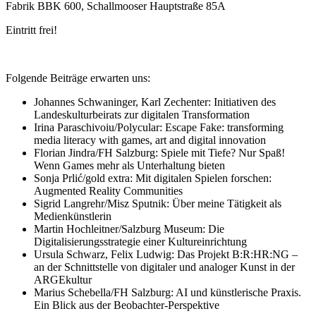
Fabrik BBK 600, Schallmooser Hauptstraße 85A
Eintritt frei!
Folgende Beiträge erwarten uns:
Johannes Schwaninger, Karl Zechenter: Initiativen des
Landeskulturbeirats zur digitalen Transformation
Irina Paraschivoiu/Polycular: Escape Fake: transforming
media literacy with games, art and digital innovation
Florian Jindra/FH Salzburg: Spiele mit Tiefe? Nur Spaß!
Wenn Games mehr als Unterhaltung bieten
Sonja Prlić/gold extra: Mit digitalen Spielen forschen:
Augmented Reality Communities
Sigrid Langrehr/Misz Sputnik: Über meine Tätigkeit als
Medienkünstlerin
Martin Hochleitner/Salzburg Museum: Die
Digitalisierungsstrategie einer Kultureinrichtung
Ursula Schwarz, Felix Ludwig: Das Projekt B:R:HR:NG –
an der Schnittstelle von digitaler und analoger Kunst in der
ARGEkultur
Marius Schebella/FH Salzburg: AI und künstlerische Praxis.
Ein Blick aus der Beobachter-Perspektive