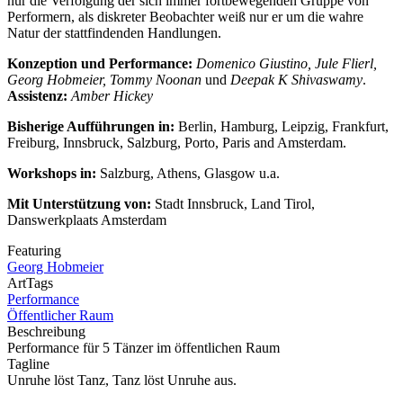
nur die Verfolgung der sich immer fortbewegenden Gruppe von
Performern, als diskreter Beobachter weiß nur er um die wahre
Natur der stattfindenden Handlungen.
Konzeption und Performance:
Domenico Giustino, Jule Flierl,
Georg Hobmeier, Tommy Noonan
und
Deepak K Shivaswamy
.
Assistenz:
Amber Hickey
Bisherige Aufführungen in:
Berlin, Hamburg, Leipzig, Frankfurt,
Freiburg, Innsbruck, Salzburg, Porto, Paris and Amsterdam.
Workshops in:
Salzburg, Athens, Glasgow u.a.
Mit Unterstützung von:
Stadt Innsbruck, Land Tirol,
Danswerkplaats Amsterdam
Featuring
Georg Hobmeier
ArtTags
Performance
Öffentlicher Raum
Beschreibung
Performance für 5 Tänzer im öffentlichen Raum
Tagline
Unruhe löst Tanz, Tanz löst Unruhe aus.