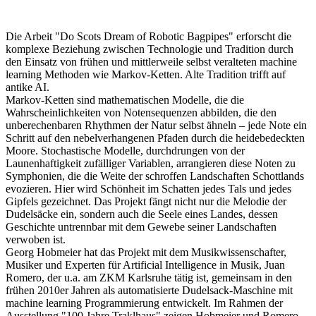
Die Arbeit "Do Scots Dream of Robotic Bagpipes" erforscht die
komplexe Beziehung zwischen Technologie und Tradition durch
den Einsatz von frühen und mittlerweile selbst veralteten machine
learning Methoden wie Markov-Ketten. Alte Tradition trifft auf
antike AI.
Markov-Ketten sind mathematischen Modelle, die die
Wahrscheinlichkeiten von Notensequenzen abbilden, die den
unberechenbaren Rhythmen der Natur selbst ähneln – jede Note ein
Schritt auf den nebelverhangenen Pfaden durch die heidebedeckten
Moore. Stochastische Modelle, durchdrungen von der
Launenhaftigkeit zufälliger Variablen, arrangieren diese Noten zu
Symphonien, die die Weite der schroffen Landschaften Schottlands
evozieren. Hier wird Schönheit im Schatten jedes Tals und jedes
Gipfels gezeichnet. Das Projekt fängt nicht nur die Melodie der
Dudelsäcke ein, sondern auch die Seele eines Landes, dessen
Geschichte untrennbar mit dem Gewebe seiner Landschaften
verwoben ist.
Georg Hobmeier hat das Projekt mit dem Musikwissenschafter,
Musiker und Experten für Artificial Intelligence in Musik, Juan
Romero, der u.a. am ZKM Karlsruhe tätig ist, gemeinsam in den
frühen 2010er Jahren als automatisierte Dudelsack-Maschine mit
machine learning Programmierung entwickelt. Im Rahmen der
Ausstellung "100 Jahre Traklhaus" zeigen Hobmeier und Romero