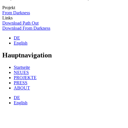
Projekt
From Darkness
Links
Download Path Out
Download From Darkness
DE
English
Hauptnavigation
Startseite
NEUES
PROJEKTE
PRESS
ABOUT
DE
English