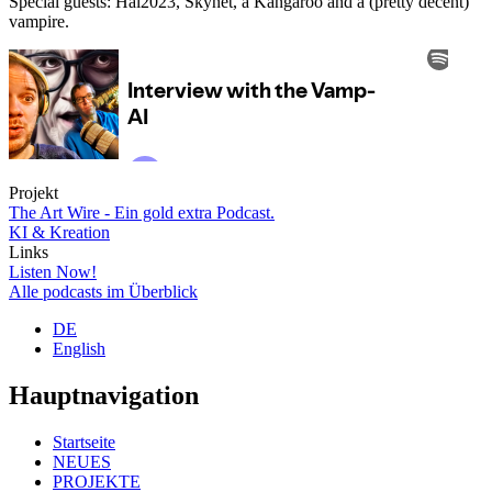
Special guests: Hal2023, Skynet, a Kangaroo and a (pretty decent)
vampire.
Projekt
The Art Wire - Ein gold extra Podcast.
KI & Kreation
Links
Listen Now!
Alle podcasts im Überblick
DE
English
Hauptnavigation
Startseite
NEUES
PROJEKTE