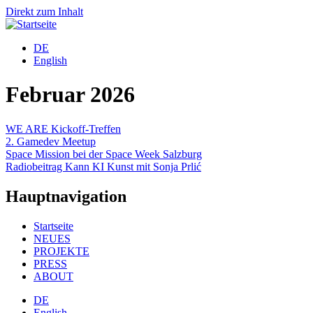
Direkt zum Inhalt
DE
English
Februar 2026
WE ARE Kickoff-Treffen
2. Gamedev Meetup
Space Mission bei der Space Week Salzburg
Radiobeitrag Kann KI Kunst mit Sonja Prlić
Hauptnavigation
Startseite
NEUES
PROJEKTE
PRESS
ABOUT
DE
English