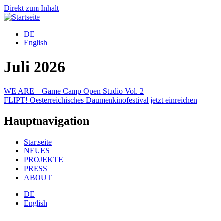
Direkt zum Inhalt
DE
English
Juli 2026
WE ARE – Game Camp Open Studio Vol. 2
FLIPT! Oesterreichisches Daumenkinofestival jetzt einreichen
Hauptnavigation
Startseite
NEUES
PROJEKTE
PRESS
ABOUT
DE
English