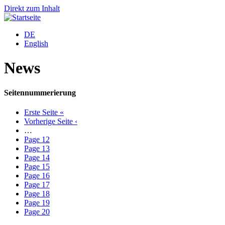
Direkt zum Inhalt
DE
English
News
Seitennummerierung
Erste Seite
«
Vorherige Seite
‹
…
Page
12
Page
13
Page
14
Page
15
Page
16
Page
17
Page
18
Page
19
Page
20