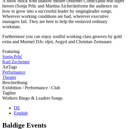
A show block with shadow theatre (Murmel Comics)and real super
heroes (Sonja Prlic and Martina Aicher)informs the audience on
how to grow into a successful leader by singingleader songs.
Wherever working conditions are bad, wherever executive
managers fail. They are here to help the enslaved ordinary
workman.
Furthermore you can enjoy soulful working class grooves by gold
extra and Murmel DJs: eljot, Aegyd and Christian Zemsauer.
Featuring
Sonja Prlić
Karl Zechenter
ArtTags
Performance
Theater
Beschreibung
Exhibition / Performance / Club
Tagline
Workers Bingo & Leaders Songs
DE
English
Baldige Events