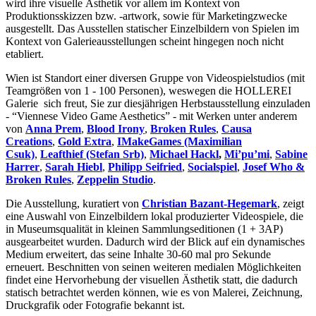
wird ihre visuelle Ästhetik vor allem im Kontext von
Produktionsskizzen bzw. -artwork, sowie für Marketingzwecke
ausgestellt. Das Ausstellen statischer Einzelbildern von Spielen im
Kontext von Galerieausstellungen scheint hingegen noch nicht
etabliert.
Wien ist Standort einer diversen Gruppe von Videospielstudios (mit
Teamgrößen von 1 - 100 Personen), weswegen die HOLLEREI
Galerie sich freut, Sie zur diesjährigen Herbstausstellung einzuladen
- “Viennese Video Game Aesthetics” - mit Werken unter anderem
von
Anna Prem
,
Blood Irony
,
Broken Rules
,
Causa
Creations
,
Gold Extra
,
IMakeGames (Maximilian
Csuk)
,
Leafthief (Stefan Srb)
,
Michael Hackl
,
Mi’pu’mi
,
Sabine
Harrer
,
Sarah Hiebl
,
Philipp Seifried
,
Socialspiel
,
Josef Who &
Broken Rules
,
Zeppelin Studio
.
Die Ausstellung, kuratiert von
Christian Bazant-Hegemark
, zeigt
eine Auswahl von Einzelbildern lokal produzierter Videospiele, die
in Museumsqualität in kleinen Sammlungseditionen (1 + 3AP)
ausgearbeitet wurden. Dadurch wird der Blick auf ein dynamisches
Medium erweitert, das seine Inhalte 30-60 mal pro Sekunde
erneuert. Beschnitten von seinen weiteren medialen Möglichkeiten
findet eine Hervorhebung der visuellen Ästhetik statt, die dadurch
statisch betrachtet werden können, wie es von Malerei, Zeichnung,
Druckgrafik oder Fotografie bekannt ist.