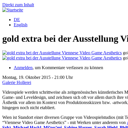
Direkt zum Inhalt
DE
English
gold extra bei der Ausstellung 
go
go
Anmelden
, um Kommentare verfassen zu können
Montag, 19. Oktober 2015 - 21:00 Uhr
Galerie Hollerei
Videospiele werden schrittweise als zeitgenössisches künstlerisches M
Game- und Leveldesign, und zeichnen sich oft vor allem durch ihre vis
Ästhetik vor allem im Kontext von Produktionsskizzen bzw. -artwork,
hingegen noch nicht etabliert.
Wien ist Standort einer diversen Gruppe von Videospielstudios (mit
“Viennese Video Game Aesthetics” - mit Werken unter anderem von
Srb)
,
Michael Hackl
,
Mi’pu’mi
,
Sabine Harrer
,
Sarah Hiebl
,
Phil