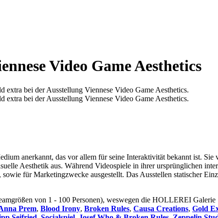
Viennese Video Game Aesthetics
ld extra bei der Ausstellung Viennese Video Game Aesthetics.
ld extra bei der Ausstellung Viennese Video Game Aesthetics.
edium anerkannt, das vor allem für seine Interaktivität bekannt ist. S
uelle Aesthetik aus. Während Videospiele in ihrer ursprünglichen inter
 sowie für Marketingzwecke ausgestellt. Das Ausstellen statischer Einz
 Teamgrößen von 1 - 100 Personen), weswegen die HOLLEREI Galerie sic
Anna Prem
,
Blood Irony
,
Broken Rules
,
Causa Creations
,
Gold E
ipp Seifried
,
Socialspiel
,
Josef Who & Broken Rules
,
Zeppelin Stu