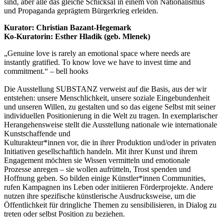
sind, aber alle das gleiche Schicksal in einem von Nationalismus
und Propaganda geprägtem Bürgerkrieg erleiden.
Kurator: Christian Bazant-Hegemark
Ko-Kuratorin: Esther Hladik (geb. Mlenek)
„Genuine love is rarely an emotional space where needs are
instantly gratified. To know love we have to invest time and
commitment.“ – bell hooks
Die Ausstellung SUBSTANZ verweist auf die Basis, aus der wir
entstehen: unsere Menschlichkeit, unsere soziale Eingebundenheit
und unseren Willen, zu gestalten und so das eigene Selbst mit seiner
individuellen Positionierung in die Welt zu tragen. In exemplarischer
Herangehensweise stellt die Ausstellung nationale wie internationale
Kunstschaffende und
Kulturakteur*innen vor, die in ihrer Produktion und/oder in privaten
Initiativen gesellschaftlich handeln. Mit ihrer Kunst und ihrem
Engagement möchten sie Wissen vermitteln und emotionale
Prozesse anregen – sie wollen aufrütteln, Trost spenden und
Hoffnung geben. So bilden einige Künstler*innen Communities,
rufen Kampagnen ins Leben oder initiieren Förderprojekte. Andere
nutzen ihre spezifische künstlerische Ausdrucksweise, um die
Öffentlichkeit für dringliche Themen zu sensibilisieren, in Dialog zu
treten oder selbst Position zu beziehen.