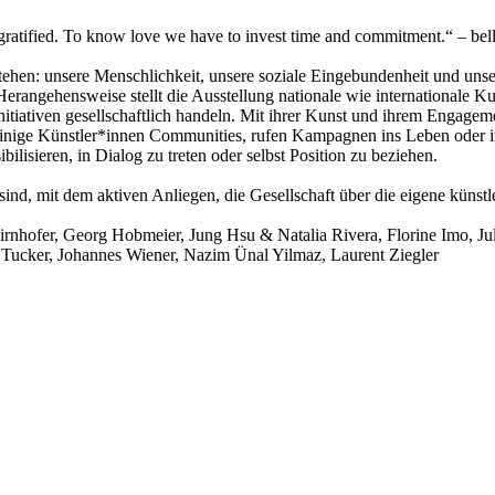
 gratified. To know love we have to invest time and commitment.“ – bel
hen: unsere Menschlichkeit, unsere soziale Eingebundenheit und unsere
 Herangehensweise stellt die Ausstellung nationale wie internationale 
 Initiativen gesellschaftlich handeln. Mit ihrer Kunst und ihrem Engag
einige Künstler*innen Communities, rufen Kampagnen ins Leben oder init
lisieren, in Dialog zu treten oder selbst Position zu beziehen.
ind, mit dem aktiven Anliegen, die Gesellschaft über die eigene künstle
Dirnhofer, Georg Hobmeier, Jung Hsu & Natalia Rivera, Florine Imo, Jul
y Tucker, Johannes Wiener, Nazim Ünal Yilmaz, Laurent Ziegler