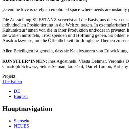
„Genuine love is rarely an emotional space where needs are instantly
Die Ausstellung SUBSTANZ verweist auf die Basis, aus der wir entste
individuellen Positionierung in die Welt zu tragen. In exemplarischer
Kulturakteur*innen vor, die in ihrer Produktion und/oder in privaten
sie wollen aufrütteln, Trost spenden und Hoffnung geben. So bilden 
Ausdrucksweise, um die Öffentlichkeit für dringliche Themen zu sensibi
Allen Beteiligten ist gemein, dass sie Katalysatoren von Entwicklung s
KÜNSTLER*INNEN
: Ines Agostinelli, Vlasta Delimar, Veronika 
Christoph Schwarz, Selma Selman, tools4art, Darrel Toulon, Brittan
Projekt
The Fallen
DE
English
Hauptnavigation
Startseite
NEUES