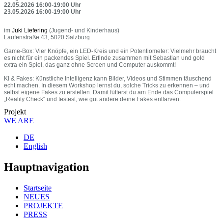
22.05.2026 16:00-19:00 Uhr
23.05.2026 16:00-19:00 Uhr
im
Juki Liefering
(Jugend- und Kinderhaus)
Laufenstraße 43, 5020 Salzburg
Game-Box: Vier Knöpfe, ein LED-Kreis und ein Potentiometer: Vielmehr braucht
es nicht für ein packendes Spiel. Erfinde zusammen mit Sebastian und gold
extra ein Spiel, das ganz ohne Screen und Computer auskommt!
KI & Fakes: Künstliche Intelligenz kann Bilder, Videos und Stimmen täuschend
echt machen. In diesem Workshop lernst du, solche Tricks zu erkennen – und
selbst eigene Fakes zu erstellen. Damit fütterst du am Ende das Computerspiel
„Reality Check“ und testest, wie gut andere deine Fakes entlarven.
Projekt
WE ARE
DE
English
Hauptnavigation
Startseite
NEUES
PROJEKTE
PRESS