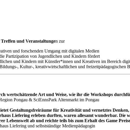
Treffen und Veranstaltunge
n zur
eativen und forschenden Umgang mit digitalen Medien
ie Partizipation von Jugendlichen und Kindern fördert
ichen und Kindern mit Künstler*innen und Kreativen im Bereich digi
ldungs-, Kultur-, kreativwirtschaftlichen und freizeitpädagogischen B
 wertschätzende Art und Weise, wie ihr die Workshops durchführt
 Region Pongau & SciEnnsPark Altenmarkt im Pongau
t Gestaltungsfreiräume für Kreativität und vernetztes Denken, d
rhaus Liefering erleben durften, waren allesamt wunderbar. Die w
rer Lebenswelt ab und reichte teils bis zum Erhalt des Game Preis
haus Liefering und selbstständige Medienpädagogin