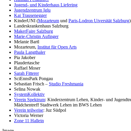
Jugend- und Kinderhaus Liefering
Jugendzentrum Iglu
Kai Trausenegger
KinderUNI (
Mozarteum
und
Paris-Lodron Uiversität Salzburg
)
Landeskrankenhaus Salzburg
MakerFaire Salzburg
Marie-Christin Aufinger
Melanie Bartl
Mozarteum,
Institut für Open Arts
Paula Langthaler
Pia Jakober
Plaudertasche
Raffael Moser
Sarah Fitterer
SciEnnsPark Pongau
Sebastian Frisch –
Studio Freshmania
Selina Nowak
SystemKollektiv
Verein Spektrum
: Kinderzentrum Lehen, Kinder- und Jugend
Mädchentreff Stadtwerk Lehen im BWS Lehen
Verein teilweise
: Juz Südpol
Victoria Werner
Zone 11 Hallein
Image