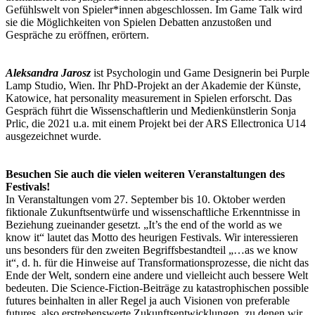
Gefühlswelt von Spieler*innen abgeschlossen. Im Game Talk wird
sie die Möglichkeiten von Spielen Debatten anzustoßen und
Gespräche zu eröffnen, erörtern.
Aleksandra Jarosz
ist Psychologin und Game Designerin bei Purple
Lamp Studio, Wien. Ihr PhD-Projekt an der Akademie der Künste,
Katowice, hat personality measurement in Spielen erforscht. Das
Gespräch führt die Wissenschaftlerin und Medienkünstlerin Sonja
Prlic, die 2021 u.a. mit einem Projekt bei der ARS Ellectronica U14
ausgezeichnet wurde.
Besuchen Sie auch die vielen weiteren Veranstaltungen des
Festivals!
In Veranstaltungen vom 27. September bis 10. Oktober werden
fiktionale Zukunftsentwürfe und wissenschaftliche Erkenntnisse in
Beziehung zueinander gesetzt. „It’s the end of the world as we
know it“ lautet das Motto des heurigen Festivals. Wir interessieren
uns besonders für den zweiten Begriffsbestandteil „…as we know
it“, d. h. für die Hinweise auf Transformationsprozesse, die nicht das
Ende der Welt, sondern eine andere und vielleicht auch bessere Welt
bedeuten. Die Science-Fiction-Beiträge zu katastrophischen possible
futures beinhalten in aller Regel ja auch Visionen von preferable
futures, also erstrebenswerte Zukunftsentwicklungen, zu denen wir