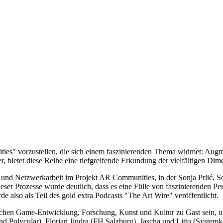
ties" vorzustellen, die sich einem faszinierenden Thema widmet: Aug
r, bietet diese Reihe eine tiefgreifende Erkundung der vielfältigen D
 und Netzwerkarbeit im Projekt AR Communities, in der Sonja Prlić, S
ser Prozesse wurde deutlich, dass es eine Fülle von faszinierenden Per
 also als Teil des gold extra Podcasts "The Art Wire" veröffentlicht.
ichen Game-Entwicklung, Forschung, Kunst und Kultur zu Gast sein, um
und Polycular), Florian Jindra (FH Salzburg), Jascha und Litto (Syste