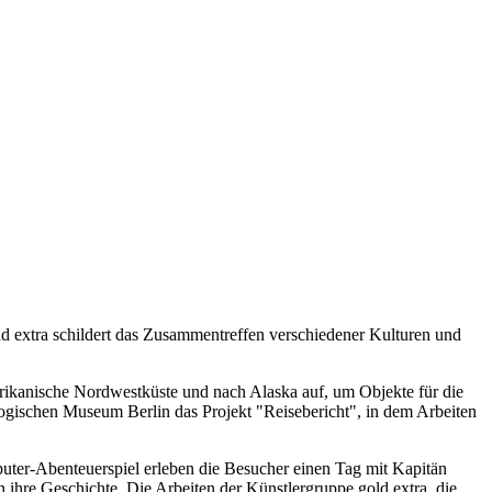
extra schildert das Zusammentreffen verschiedener Kulturen und
ikanische Nordwestküste und nach Alaska auf, um Objekte für die
gischen Museum Berlin das Projekt "Reisebericht", in dem Arbeiten
ter-Abenteuerspiel erleben die Besucher einen Tag mit Kapitän
hre Geschichte. Die Arbeiten der Künstlergruppe gold extra, die