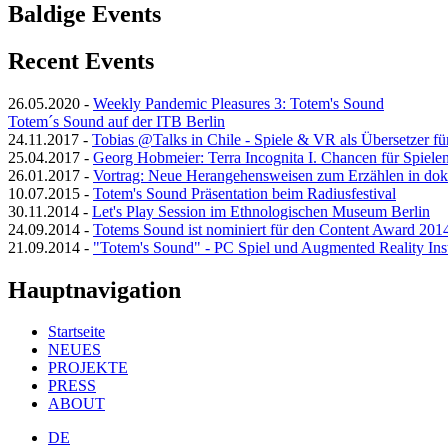
Baldige Events
Recent Events
26.05.2020
-
Weekly Pandemic Pleasures 3: Totem's Sound
Totem´s Sound auf der ITB Berlin
24.11.2017
-
Tobias @Talks in Chile - Spiele & VR als Übersetzer fü
25.04.2017
-
Georg Hobmeier: Terra Incognita I. Chancen für Spiele
26.01.2017
-
Vortrag: Neue Herangehensweisen zum Erzählen in dok
10.07.2015
-
Totem's Sound Präsentation beim Radiusfestival
30.11.2014
-
Let's Play Session im Ethnologischen Museum Berlin
24.09.2014
-
Totems Sound ist nominiert für den Content Award 201
21.09.2014
-
"Totem's Sound" - PC Spiel und Augmented Reality Inst
Hauptnavigation
Startseite
NEUES
PROJEKTE
PRESS
ABOUT
DE