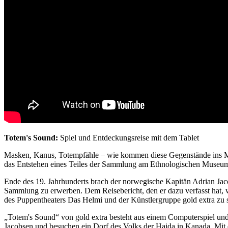
Totem's Sound:
Spiel und Entdeckungsreise mit dem Tablet
Masken, Kanus, Totempfähle – wie kommen diese Gegenstände ins Mu
das Entstehen eines Teiles der Sammlung am Ethnologischen Museum 
Ende des 19. Jahrhunderts brach der norwegische Kapitän Adrian Ja
Sammlung zu erwerben. Dem Reisebericht, den er dazu verfasst hat
des Puppentheaters Das Helmi und der Künstlergruppe gold extra zu 
„Totem's Sound“ von gold extra besteht aus einem Computerspiel un
Jacobsen und besuchen ein Dorf des Volks der Haida in Kanada. Mit 