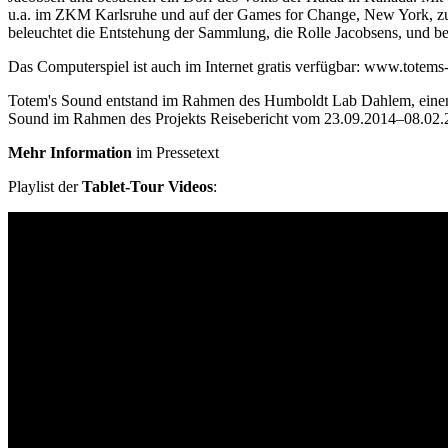
u.a. im ZKM Karlsruhe und auf der Games for Change, New York, zu 
beleuchtet die Entstehung der Sammlung, die Rolle Jacobsens, und 
Das Computerspiel ist auch im Internet gratis verfügbar: www.tote
Totem's Sound entstand im Rahmen des Humboldt Lab Dahlem, einem Pr
Sound im Rahmen des Projekts Reisebericht vom 23.09.2014–08.02.
Mehr Information
im Pressetext
Playlist der
Tablet-Tour Videos
: