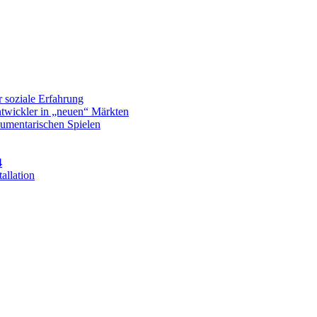
r soziale Erfahrung
ntwickler in „neuen“ Märkten
umentarischen Spielen
4
allation