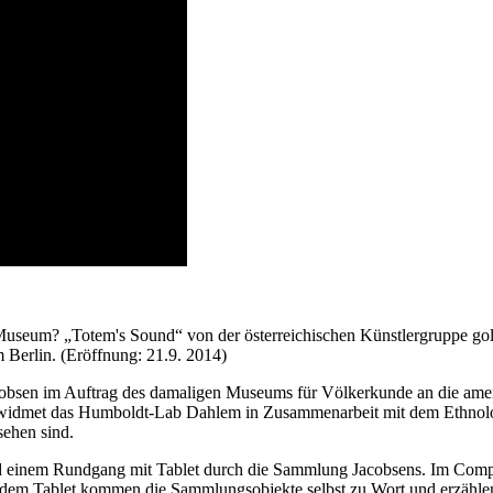
seum? „Totem's Sound“ von der österreichischen Künstlergruppe gold 
Berlin. (Eröffnung: 21.9. 2014)
cobsen im Auftrag des damaligen Museums für Völkerkunde an die amer
, widmet das Humboldt-Lab Dahlem in Zusammenarbeit mit dem Ethnolo
sehen sind.
d einem Rundgang mit Tablet durch die Sammlung Jacobsens. Im Compu
dem Tablet kommen die Sammlungsobjekte selbst zu Wort und erzählen i