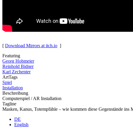
[
Download Mirrors at itch.io
]
Featuring
Georg Hobmeier
Reinhold Bidner
Karl Zechenter
ArtTags
Spiel
Installation
Beschreibung
Computerspiel / AR Installation
Tagline
Masken, Kanus, Totempfähle – wie kommen diese Gegenstände ins
DE
English