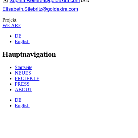
Sophia.Reiterer@goldextra.com
und
✉️
Elisabeth.Stiebritz@goldextra.com
Projekt
WE ARE
DE
English
Hauptnavigation
Startseite
NEUES
PROJEKTE
PRESS
ABOUT
DE
English