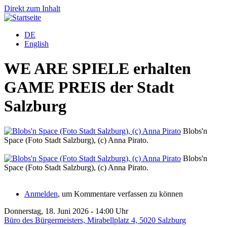
Direkt zum Inhalt
DE
English
WE ARE SPIELE erhalten
GAME PREIS der Stadt
Salzburg
Blobs'n
Space (Foto Stadt Salzburg), (c) Anna Pirato.
I
Blobs'n
Space (Foto Stadt Salzburg), (c) Anna Pirato.
I
Anmelden
, um Kommentare verfassen zu können
Donnerstag, 18. Juni 2026 - 14:00 Uhr
Büro des Bürgermeisters, Mirabellplatz 4, 5020 Salzburg