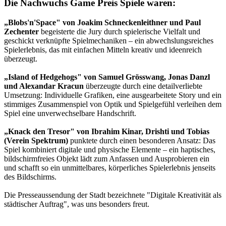
Die Nachwuchs Game Preis Spiele waren:
„Blobs'n'Space" von Joakim Schneckenleithner und Paul
Zechenter
begeisterte die Jury durch spielerische Vielfalt und
geschickt verknüpfte Spielmechaniken – ein abwechslungsreiches
Spielerlebnis, das mit einfachen Mitteln kreativ und ideenreich
überzeugt.
„Island of Hedgehogs" von Samuel Grösswang, Jonas Danzl
und Alexandar Kracun
überzeugte durch eine detailverliebte
Umsetzung: Individuelle Grafiken, eine ausgearbeitete Story und ein
stimmiges Zusammenspiel von Optik und Spielgefühl verleihen dem
Spiel eine unverwechselbare Handschrift.
„Knack den Tresor" von Ibrahim Kinar, Drishti und Tobias
(Verein Spektrum)
punktete durch einen besonderen Ansatz: Das
Spiel kombiniert digitale und physische Elemente – ein haptisches,
bildschirmfreies Objekt lädt zum Anfassen und Ausprobieren ein
und schafft so ein unmittelbares, körperliches Spielerlebnis jenseits
des Bildschirms.
Die Presseaussendung der Stadt bezeichnete "Digitale Kreativität als
städtischer Auftrag", was uns besonders freut.