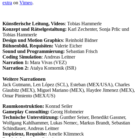
extra
on
Vimeo
.
Künstlerische Leitung, Videos
: Tobias Hammerle
Konzept und Rätselgestaltung:
Karl Zechenter, Sonja Prlic und
Tobias Hammerle
Design und Motion Graphics
: Reinhold Bidner
Bühnenbild, Requisiten:
Valerie Eicher
Sound und Programmierung:
Sebastian Frisch
Coding Simulation
: Andreas Leitner
Narration 1:
Mara Vivas (VEZ)
Narration 2:
Atalya Komornik (ISR)
Weitere Narrationen
Jack Gutmann, Len López (SCL), Esteban (MEX/USA), Charles
Glaubitz (MEX), Miguel Mariano (MEX), Haydee Jimenez (MEX),
Omar Pimiento (MEX/US)
Raumkonstruktion:
Konrad Seiler
Gameplay Consulting:
Georg Hobmeier
Technische Unterstützung:
Gunther Seiser, Benedikt Gassner,
Wolfgang Kahlhammer, Lukas Nemec, Markus Brandt, Sebastian
Schindlauer, Andreas Leitner
Inspizienz, Requisite:
Amelie Klimmeck