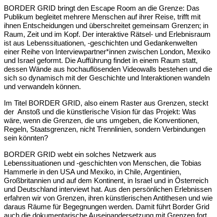
BORDER GRID bringt den Escape Room an die Grenze: Das
Publikum begleitet mehrere Menschen auf ihrer Reise, trifft mit
ihnen Entscheidungen und überschreitet gemeinsam Grenzen; in
Raum, Zeit und im Kopf. Der interaktive Rätsel- und Erlebnisraum
ist aus Lebenssituationen, -geschichten und Gedankenwelten
einer Reihe von Interviewpartner*innen zwischen London, Mexiko
und Israel geformt. Die Aufführung findet in einem Raum statt,
dessen Wände aus hochauflösenden Videowalls bestehen und die
sich so dynamisch mit der Geschichte und Interaktionen wandeln
und verwandeln können.
Im Titel BORDER GRID, also einem Raster aus Grenzen, steckt
der Anstoß und die künstlerische Visi­on für das Projekt: Was
wäre, wenn die Grenzen, die uns umgeben, die Konventionen,
Regeln, Staatsgrenzen, nicht Trennlinien, sondern Verbin­dungen
sein könnten?
BORDER GRID webt ein solches Netzwerk aus
Lebenssituationen und -geschichten von Menschen, die Tobias
Hammerle in den USA und Mexiko, in Chile, Argentinien,
Großbritannien und auf dem Kontinent, in Israel und in Österreich
und Deutschland interviewt hat. Aus den persönlichen Erleb­nissen
erfahren wir von Grenzen, ihren künstlerischen Antithesen und wie
daraus Räume für Be­gegnungen werden. Damit führt Border Grid
auch die dokumentarische Auseinandersetzung mit Grenzen fort,