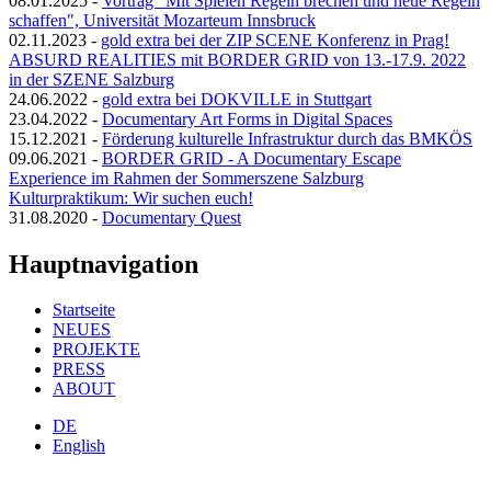
08.01.2025
-
Vortrag "Mit Spielen Regeln brechen und neue Regeln
schaffen", Universität Mozarteum Innsbruck
02.11.2023
-
gold extra bei der ZIP SCENE Konferenz in Prag!
ABSURD REALITIES mit BORDER GRID von 13.-17.9. 2022
in der SZENE Salzburg
24.06.2022
-
gold extra bei DOKVILLE in Stuttgart
23.04.2022
-
Documentary Art Forms in Digital Spaces
15.12.2021
-
Förderung kulturelle Infrastruktur durch das BMKÖS
09.06.2021
-
BORDER GRID - A Documentary Escape
Experience im Rahmen der Sommerszene Salzburg
Kulturpraktikum: Wir suchen euch!
31.08.2020
-
Documentary Quest
Hauptnavigation
Startseite
NEUES
PROJEKTE
PRESS
ABOUT
DE
English