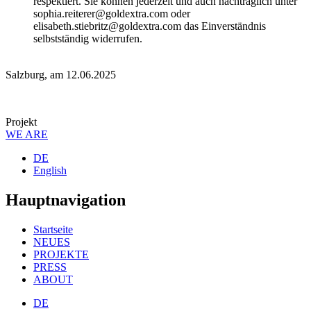
respektiert. Sie können jederzeit und auch nachträglich unter
sophia.reiterer@goldextra.com oder
elisabeth.stiebritz@goldextra.com das Einverständnis
selbstständig widerrufen.
Salzburg, am 12.06.2025
Projekt
WE ARE
DE
English
Hauptnavigation
Startseite
NEUES
PROJEKTE
PRESS
ABOUT
DE