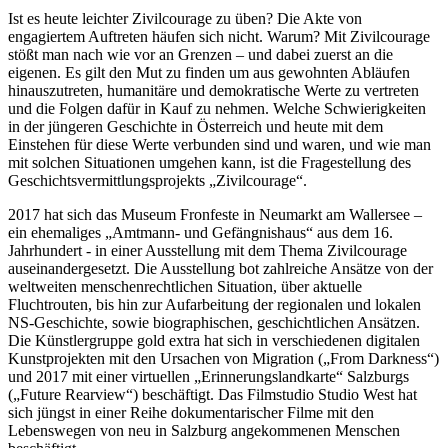
Ist es heute leichter Zivilcourage zu üben? Die Akte von
engagiertem Auftreten häufen sich nicht. Warum? Mit Zivilcourage
stößt man nach wie vor an Grenzen – und dabei zuerst an die
eigenen. Es gilt den Mut zu finden um aus gewohnten Abläufen
hinauszutreten, humanitäre und demokratische Werte zu vertreten
und die Folgen dafür in Kauf zu nehmen. Welche Schwierigkeiten
in der jüngeren Geschichte in Österreich und heute mit dem
Einstehen für diese Werte verbunden sind und waren, und wie man
mit solchen Situationen umgehen kann, ist die Fragestellung des
Geschichtsvermittlungsprojekts „Zivilcourage“.
2017 hat sich das Museum Fronfeste in Neumarkt am Wallersee –
ein ehemaliges „Amtmann- und Gefängnishaus“ aus dem 16.
Jahrhundert - in einer Ausstellung mit dem Thema Zivilcourage
auseinandergesetzt. Die Ausstellung bot zahlreiche Ansätze von der
weltweiten menschenrechtlichen Situation, über aktuelle
Fluchtrouten, bis hin zur Aufarbeitung der regionalen und lokalen
NS-Geschichte, sowie biographischen, geschichtlichen Ansätzen.
Die Künstlergruppe gold extra hat sich in verschiedenen digitalen
Kunstprojekten mit den Ursachen von Migration („From Darkness“)
und 2017 mit einer virtuellen „Erinnerungslandkarte“ Salzburgs
(„Future Rearview“) beschäftigt. Das Filmstudio Studio West hat
sich jüngst in einer Reihe dokumentarischer Filme mit den
Lebenswegen von neu in Salzburg angekommenen Menschen