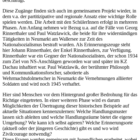
beschäftigt.
Diese Zugänge finden sich auch im gemeinsamen Projekt wieder, in
dem v.a. der partitizipative und regionale Ansatz eine wichtige Rolle
spielen werden. Die Arbeit mit den SchülerInnen erfolgt in mehreren
Phasen. Am Anfang nehmen wir Bezug u.a. auf die Fälle von Georg
Rinnerthaler und Paul Watzlawick, die beide für ihre widerständigen
Tätigkeiten in Neumarkt am Wallersee zur Zeit des
Nationalsozialismus bestraft wurden. Als Erinnerungszeuge steht
hier Johann Rinnerthaler, der Enkel Rinnerthalers, zur Verfügung.
Rinnerthaler war ein Gegner der Nationalsozialisten, der schon 1934
zum Ziel von NS-Anschlägen geworden war und später im KZ
Dachau inhaftiert war. Paul Watzlawik, der berühmter Philosoph
und Kommunikationsforscher, sabotierte als
Wehrmachtsdolmetscher in Neumarkt die Vernehmungen alliierter
Soldaten und wird noch 1945 verhaftet.
Hier sind Menschen vor dem Hintergrund großer Bedrohung für das
Richtige eingetreten. In einer weiteren Phase wird es darum
Möglichkeiten der Übertragung dieser historischen Beispiele auf
aktuelle Situationen kennenzulernen: Welche Handlungsmuster
lassen sich ableiten und welche Handlungsräume bietet die eigene
Umgebung? Wie kann ich selbst agieren? Welche Erinnerungsorte
(aktuell oder der jüngeren Geschichte) gibt es und wo wird
Zivilcourage notwendig?
Diese Fragen werden gemeinsam mit Jugendlichen erarbeitet, wobei