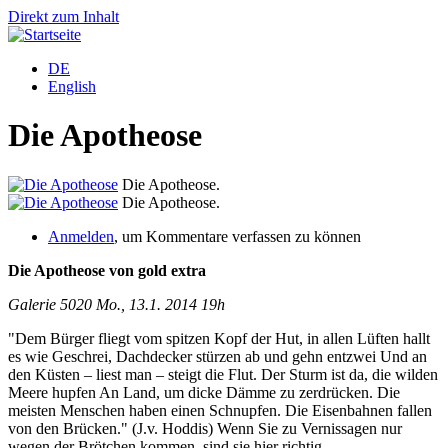
Direkt zum Inhalt
DE
English
Die Apotheose
Die Apotheose.
Die Apotheose.
Anmelden
, um Kommentare verfassen zu können
Die Apotheose von gold extra
Galerie 5020 Mo., 13.1. 2014 19h
"Dem Bürger fliegt vom spitzen Kopf der Hut, in allen Lüften hallt
es wie Geschrei, Dachdecker stürzen ab und gehn entzwei Und an
den Küsten – liest man – steigt die Flut. Der Sturm ist da, die wilden
Meere hupfen An Land, um dicke Dämme zu zerdrücken. Die
meisten Menschen haben einen Schnupfen. Die Eisenbahnen fallen
von den Brücken." (J.v. Hoddis) Wenn Sie zu Vernissagen nur
wegen der Brötchen kommen, sind sie hier richtig.