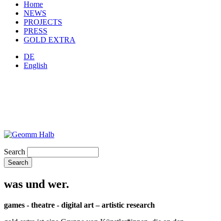
Home
NEWS
PROJECTS
PRESS
GOLD EXTRA
DE
English
Search
was und wer.
games - theatre - digital art – artistic research