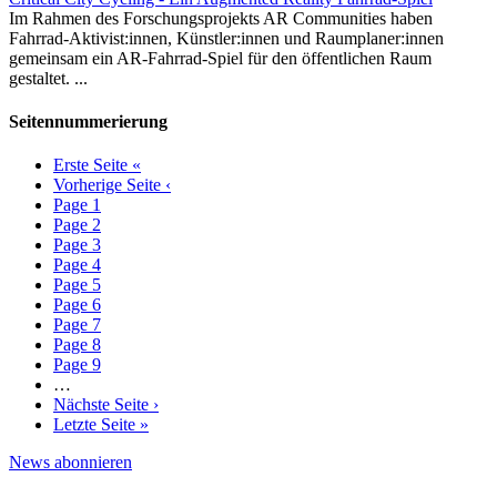
Im Rahmen des Forschungsprojekts AR Communities haben
Fahrrad-Aktivist:innen, Künstler:innen und Raumplaner:innen
gemeinsam ein AR-Fahrrad-Spiel für den öffentlichen Raum
gestaltet. ...
Seitennummerierung
Erste Seite
«
Vorherige Seite
‹
Page
1
Page
2
Page
3
Page
4
Page
5
Page
6
Page
7
Page
8
Page
9
…
Nächste Seite
›
Letzte Seite
»
News abonnieren