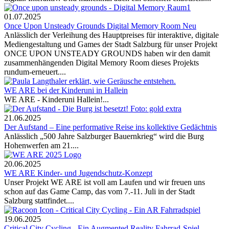
01.07.2025
Once Upon Unsteady Grounds Digital Memory Room Neu
Anlässlich der Verleihung des Hauptpreises für interaktive, digitale
Mediengestaltung und Games der Stadt Salzburg für unser Projekt
ONCE UPON UNSTEADY GROUNDS haben wir den damit
zusammenhängenden Digital Memory Room dieses Projekts
rundum-erneuert....
WE ARE bei der Kinderuni in Hallein
WE ARE - Kinderuni Hallein!...
21.06.2025
Der Aufstand – Eine performative Reise ins kollektive Gedächtnis
Anlässlich „500 Jahre Salzburger Bauernkrieg“ wird die Burg
Hohenwerfen am 21....
20.06.2025
WE ARE Kinder- und Jugendschutz-Konzept
Unser Projekt WE ARE ist voll am Laufen und wir freuen uns
schon auf das Game Camp, das vom 7.-11. Juli in der Stadt
Salzburg stattfindet....
19.06.2025
Critical City Cycling - Ein Augmented Reality Fahrrad-Spiel