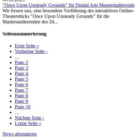
"Once Upon Unsteady Grounds" für Digital Arts Masterstudierende
Wir freuen uns, eine besondere Vorführung des interaktiven Online-
Theaterstücks "Once Upon Unsteady Grounds" für die
Masterstudierenden des Di...
Seitennummerierung
Erste Seite
«
Vorherige Seite
‹
…
Page
2
Page
3
Page
4
Page
5
Page
6
Page
7
Page
8
Page
9
Page
10
…
Nächste Seite
›
Letzte Seite
»
News abonnieren