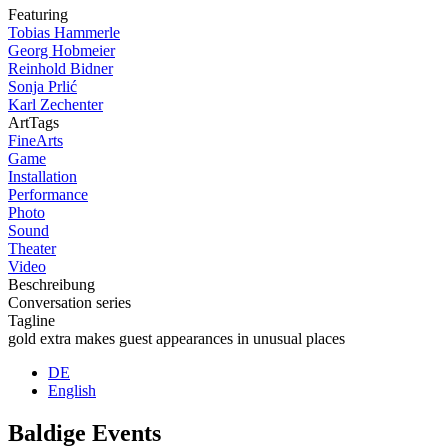
Featuring
Tobias Hammerle
Georg Hobmeier
Reinhold Bidner
Sonja Prlić
Karl Zechenter
ArtTags
FineArts
Game
Installation
Performance
Photo
Sound
Theater
Video
Beschreibung
Conversation series
Tagline
gold extra makes guest appearances in unusual places
DE
English
Baldige Events