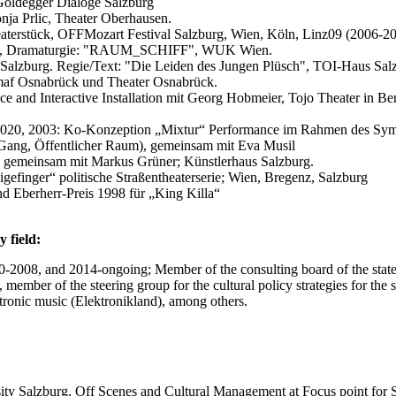
 Goldegger Dialoge Salzburg
onja Prlic, Theater Oberhausen.
aterstück, OFFMozart Festival Salzburg, Wien, Köln, Linz09 (2006-2
emen, Dramaturgie: "RAUM_SCHIFF", WUK Wien.
alzburg. Regie/Text: "Die Leiden des Jungen Plüsch", TOI-Haus Salzb
 emaf Osnabrück und Theater Osnabrück.
and Interactive Installation mit Georg Hobmeier, Tojo Theater in Ber
 5020, 2003: Ko-Konzeption „Mixtur“ Performance im Rahmen des Symp
Gang, Öffentlicher Raum), gemeinsam mit Eva Musil
n gemeinsam mit Markus Grüner; Künstlerhaus Salzburg.
efinger“ politische Straßentheaterserie; Wien, Bregenz, Salzburg
d Eberherr-Preis 1998 für „King Killa“
y field:
000-2008, and 2014-ongoing; Member of the consulting board of the sta
 member of the steering group for the cultural policy strategies for th
lectronic music (Elektronikland), among others.
ty Salzburg, Off Scenes and Cultural Management at Focus point for Sc