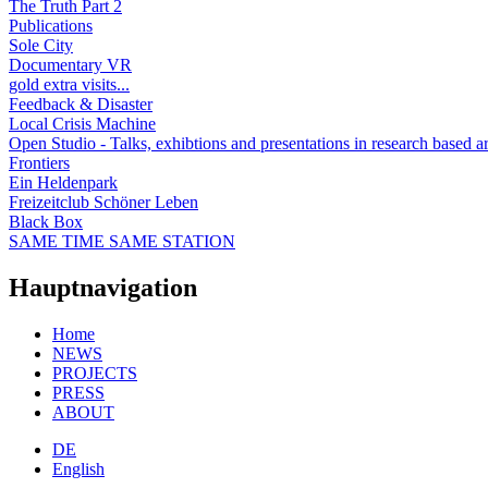
The Truth Part 2
Publications
Sole City
Documentary VR
gold extra visits...
Feedback & Disaster
Local Crisis Machine
Open Studio - Talks, exhibtions and presentations in research based ar
Frontiers
Ein Heldenpark
Freizeitclub Schöner Leben
Black Box
SAME TIME SAME STATION
Hauptnavigation
Home
NEWS
PROJECTS
PRESS
ABOUT
DE
English