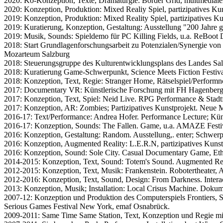
2020: Ko-Konzeption, Texte, Dramaturgie: Border Grid, multmedia
2020: Konzeption, Produktion: Mixed Realiy Spiel, partizipatives
2019: Konzeption, Produktion: Mixed Reality Spiel, partizipatives 
2019: Kuratierung, Konzeption, Gestaltung: Ausstellung "200 Jahre g
2019: Musik, Sounds: Spieldemo für PC Killing Fields, u.a. ReBoot
2018: Start Grundlagenforschungsarbeit zu Potenzialen/Synergie von
Mozarteum Salzburg
2018: Steuerungsgruppe des Kulturentwicklungsplans des Landes Sa
2018: Kuratierung Game-Schwerpunkt, Science Meets Fiction Festival 
2018: Konzeption, Text, Regie: Stranger Home, Rätselspiel/Perfor
2017: Documentary VR: Künstlerische Forschung mit FH Hagenber
2017: Konzeption, Text, Spiel: Neid Live. RPG Performance & Stadt
2017: Konzeption, AR: Zombies; Partizipatives Kunstprojekt. Neue M
2016-17: Text/Performance: Andrea Hofer. Performance Lecture; Küns
2016-17: Konzeption, Sounds: The Fallen. Game, u.a. AMAZE Festiv
2016: Konzeption, Gestaltung: Random. Ausstellung,. enter; Schwer
2016: Konzeption, Augmented Reality: L.E.R.N, partizipatives Kunst
2016: Konzeption, Sound: Sole City. Casual Documentary Game, Eth
2014-2015: Konzeption, Text, Sound: Totem's Sound. Augmented Rea
2012-2015: Konzeption, Text, Musik: Frankenstein. Robotertheater,
2012-2016: Konzeption, Text, Sound, Design: From Darkness. Intera
2013: Konzeption, Musik; Installation: Local Crisus Machine. Dokume
2007-12: Konzeption und Produktion des Computerspiels Frontiers, S
Serious Games Festival New York, emaf Osnabrück.
2009-2011: Same Time Same Station, Text, Konzeption und Regie mi