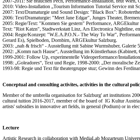
2007-2011: Sie brauchen Pech, Performance-Installation, brut Wien,
2010: Video-Installation „Tourism Information Tutorial Service mit S
2007: Text/Dramaturgie und Sound Design: "Black Box": Roboterthe
2006: Text/Dramaturgie: "Meet Jane Edgar", Junges Theater, Br
2005: Regie/Text: "Kommen Sie gestern" Performance, ARGEkultur S
Text: "Riot Katzn", Stadtwerkstatt Linz, Ars Electronica Nightline,
2004: Regie/Konzept: "W.E.A.P.O.N.- The Way To War", Performance 
Gerard Es), Spielboden, Dornbirn, ARGEkultur Salzburg.
2003: „nah & frisch“ - Ausstellung mit Sabine Wurmshuber, Galerie
2002: „Komm nach Hause“, Ausstellung im Künstlerhaus (Kabinett, 
1999-2001: Follow Up, experimentelle Videoperformance/Installatio
1998: „Goleadores“, Text und Regie, 1998-2000: „Der moralische Zeig
1993-98: Regie und Text für theatergruppe stuz; Gewinn des Ferdinan
Conceptual and consulting activites, activities in the cultural polic
Member of the umbrella organisation for Salzburg' art institutions 2
cultural tuition 2016-2017, member of the board of IG Kultur Austria,
artists' subsidies in innovative art fields, in general (Podium) or in e
Lecture
Artistic Research in collaboration with MediaLab Mozarteum Universi