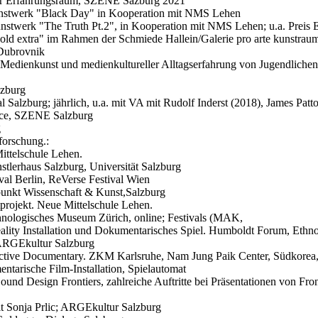
ler Erfahrungsraum, SZENE Sazburg 2021
 Kunstwerk "Black Day" in Kooperation mit NMS Lehen
Kunstwerk "The Truth Pt.2", in Kooperation mit NMS Lehen; u.a. Preis
old extra" im Rahmen der Schmiede Hallein/Galerie pro arte kunstraum
 Dubrovnik
 Medienkunst und medienkultureller Alltagserfahrung von Jugendlichen
lzburg
Salzburg; jährlich, u.a. mit VA mit Rudolf Inderst (2018), James Pat
mnce, SZENE Salzburg
g
forschung.:
ittelschule Lehen.
tlerhaus Salzburg, Universität Salzburg
al Berlin, ReVerse Festival Wien
punkt Wissenschaft & Kunst,Salzburg
projekt. Neue Mittelschule Lehen.
nologisches Museum Zürich, online; Festivals (MAK,
lity Installation und Dokumentarisches Spiel. Humboldt Forum, Ethn
 ARGEkultur Salzburg
ctive Documentary. ZKM Karlsruhe, Nam Jung Paik Center, Südkorea, G
ntarische Film-Installation, Spielautomat
ound Design Frontiers, zahlreiche Auftritte bei Präsentationen von F
t Sonja Prlic; ARGEkultur Salzburg