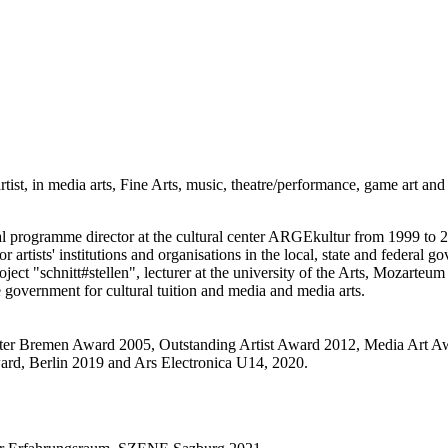
ist, in media arts, Fine Arts, music, theatre/performance, game art and 
l programme director at the cultural center ARGEkultur from 1999 to 200
ists' institutions and organisations in the local, state and federal gov
 project "schnitt#stellen", lecturer at the university of the Arts, Mozar
te government for cultural tuition and media and media arts.
ter Bremen Award 2005, Outstanding Artist Award 2012, Media Art Aw
d, Berlin 2019 and Ars Electronica U14, 2020.