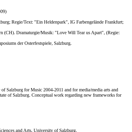
009)
urg; Regie/Text: "Ein Heldenpark", IG Farbengelände Frankfurt;
n (CH). Dramaturgie/Musik: "Love Will Tear us Apart", (Regie:
osiums der Osterfestspiele, Salzburg.
te of Salzburg for Music 2004-2011 and for media/media arts and
e state of Salzburg. Conceptual work regarding new frameworks for
iences and Arts, University of Salzburg.