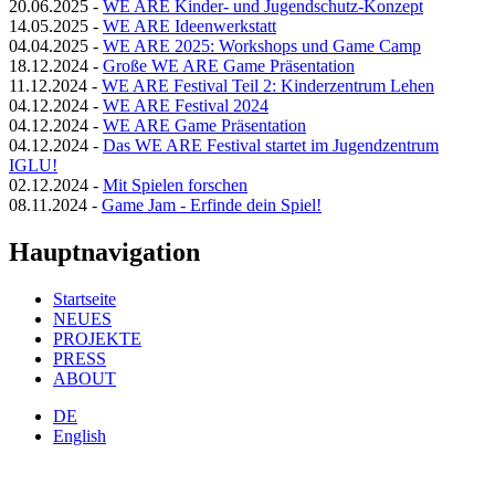
20.06.2025
-
WE ARE Kinder- und Jugendschutz-Konzept
14.05.2025
-
WE ARE Ideenwerkstatt
04.04.2025
-
WE ARE 2025: Workshops und Game Camp
18.12.2024
-
Große WE ARE Game Präsentation
11.12.2024
-
WE ARE Festival Teil 2: Kinderzentrum Lehen
04.12.2024
-
WE ARE Festival 2024
04.12.2024
-
WE ARE Game Präsentation
04.12.2024
-
Das WE ARE Festival startet im Jugendzentrum
IGLU!
02.12.2024
-
Mit Spielen forschen
08.11.2024
-
Game Jam - Erfinde dein Spiel!
Hauptnavigation
Startseite
NEUES
PROJEKTE
PRESS
ABOUT
DE
English