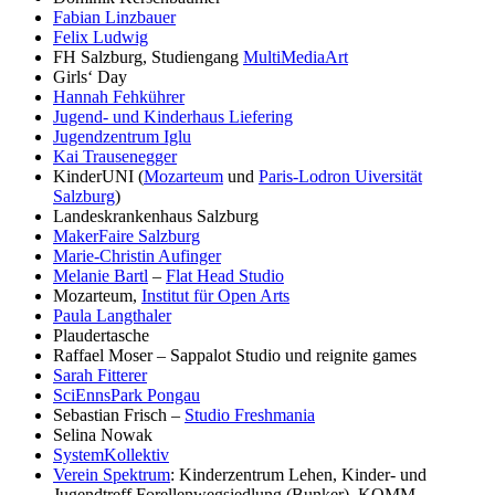
Fabian Linzbauer
Felix Ludwig
FH Salzburg, Studiengang
MultiMediaArt
Girls‘ Day
Hannah Fehkührer
Jugend- und Kinderhaus Liefering
Jugendzentrum Iglu
Kai Trausenegger
KinderUNI (
Mozarteum
und
Paris-Lodron Uiversität
Salzburg
)
Landeskrankenhaus Salzburg
MakerFaire Salzburg
Marie-Christin Aufinger
Melanie Bartl
–
Flat Head Studio
Mozarteum,
Institut für Open Arts
Paula Langthaler
Plaudertasche
Raffael Moser – Sappalot Studio und reignite games
Sarah Fitterer
SciEnnsPark Pongau
Sebastian Frisch –
Studio Freshmania
Selina Nowak
SystemKollektiv
Verein Spektrum
: Kinderzentrum Lehen, Kinder- und
Jugendtreff Forellenwegsiedlung (Bunker), KOMM