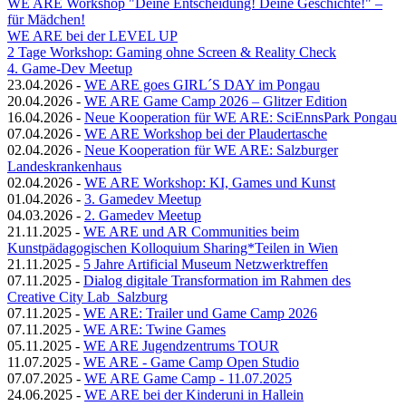
WE ARE Workshop "Deine Entscheidung! Deine Geschichte!" –
für Mädchen!
WE ARE bei der LEVEL UP
2 Tage Workshop: Gaming ohne Screen & Reality Check
4. Game-Dev Meetup
23.04.2026
-
WE ARE goes GIRL´S DAY im Pongau
20.04.2026
-
WE ARE Game Camp 2026 – Glitzer Edition
16.04.2026
-
Neue Kooperation für WE ARE: SciEnnsPark Pongau
07.04.2026
-
WE ARE Workshop bei der Plaudertasche
02.04.2026
-
Neue Kooperation für WE ARE: Salzburger
Landeskrankenhaus
02.04.2026
-
WE ARE Workshop: KI, Games und Kunst
01.04.2026
-
3. Gamedev Meetup
04.03.2026
-
2. Gamedev Meetup
21.11.2025
-
WE ARE und AR Communities beim
Kunstpädagogischen Kolloquium Sharing*Teilen in Wien
21.11.2025
-
5 Jahre Artificial Museum Netzwerktreffen
07.11.2025
-
Dialog digitale Transformation im Rahmen des
Creative City Lab_Salzburg
07.11.2025
-
WE ARE: Trailer und Game Camp 2026
07.11.2025
-
WE ARE: Twine Games
05.11.2025
-
WE ARE Jugendzentrums TOUR
11.07.2025
-
WE ARE - Game Camp Open Studio
07.07.2025
-
WE ARE Game Camp - 11.07.2025
24.06.2025
-
WE ARE bei der Kinderuni in Hallein