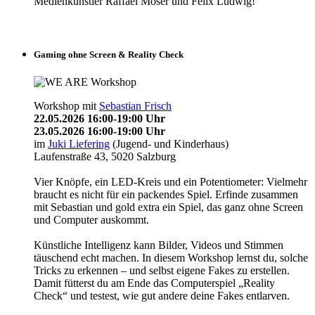
Medienkünstler Raffael Moser und Felix Ludwig!
Gaming ohne Screen & Reality Check
Workshop mit
Sebastian Frisch
22.05.2026 16:00-19:00 Uhr
23.05.2026 16:00-19:00 Uhr
im
Juki Liefering
(Jugend- und Kinderhaus)
Laufenstraße 43, 5020 Salzburg
Vier Knöpfe, ein LED-Kreis und ein Potentiometer: Vielmehr
braucht es nicht für ein packendes Spiel. Erfinde zusammen
mit Sebastian und gold extra ein Spiel, das ganz ohne Screen
und Computer auskommt.
Künstliche Intelligenz kann Bilder, Videos und Stimmen
täuschend echt machen. In diesem Workshop lernst du, solche
Tricks zu erkennen – und selbst eigene Fakes zu erstellen.
Damit fütterst du am Ende das Computerspiel „Reality
Check“ und testest, wie gut andere deine Fakes entlarven.