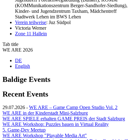
(KOMMunikationszentrum Berger-Sandhofer-Siedlung),
Kinder- und Jugendzentrum Taxham, Mädchentreff
Stadtwerk Lehen im BWS Lehen
Verein teilweise
: Juz Südpol
Victoria Werner
Zone 11 Hallein
Tab title
WE ARE 2026
DE
English
Baldige Events
Recent Events
29.07.2026
-
WE ARE – Game Camp Open Studio Vol. 2
WE ARE in der Kinderstadt Mini-Salzburg
WE ARE SPIELE erhalten GAME PREIS der Stadt Salzburg
WE ARE Workshop: Puzzles bauen in Virtual Reality
5. Game-Dev Meetup
WE ARE Workshop "Playable Media Art"