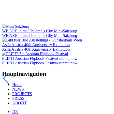
WE ARE in the Children’s City Mini-Salzburg
WE ARE in the Children’s City Mini-Salzburg
Asifa Austria 40th Anniversary Exhibition
Asifa Austria 40th Anniversary Exhibition
FLIPT! Austrian Flipbook Festival submit now
FLIPT! Austrian Flipbook Festival submit now
Hauptnavigation
Home
NEWS
PROJECTS
PRESS
ABOUT
DE