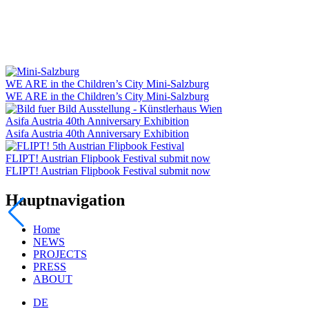
WE ARE in the Children’s City Mini-Salzburg
WE ARE in the Children’s City Mini-Salzburg
Asifa Austria 40th Anniversary Exhibition
Asifa Austria 40th Anniversary Exhibition
FLIPT! Austrian Flipbook Festival submit now
FLIPT! Austrian Flipbook Festival submit now
Hauptnavigation
Home
NEWS
PROJECTS
PRESS
ABOUT
DE