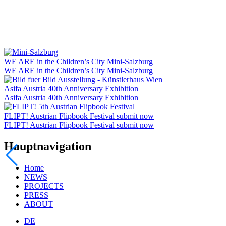
WE ARE in the Children’s City Mini-Salzburg
WE ARE in the Children’s City Mini-Salzburg
Asifa Austria 40th Anniversary Exhibition
Asifa Austria 40th Anniversary Exhibition
FLIPT! Austrian Flipbook Festival submit now
FLIPT! Austrian Flipbook Festival submit now
Hauptnavigation
Home
NEWS
PROJECTS
PRESS
ABOUT
DE