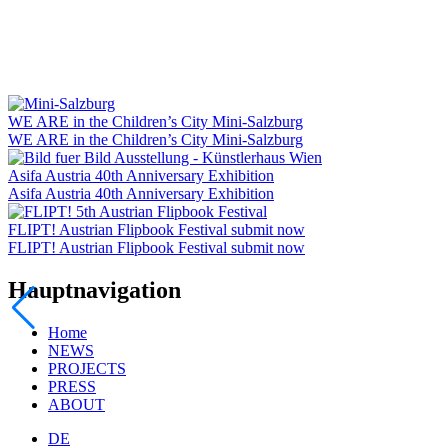
WE ARE in the Children’s City Mini-Salzburg
WE ARE in the Children’s City Mini-Salzburg
Asifa Austria 40th Anniversary Exhibition
Asifa Austria 40th Anniversary Exhibition
FLIPT! Austrian Flipbook Festival submit now
FLIPT! Austrian Flipbook Festival submit now
Hauptnavigation
Home
NEWS
PROJECTS
PRESS
ABOUT
DE